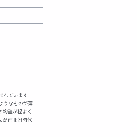
まれています。
ようなものが薄
の均整が程よく
んが南北朝時代