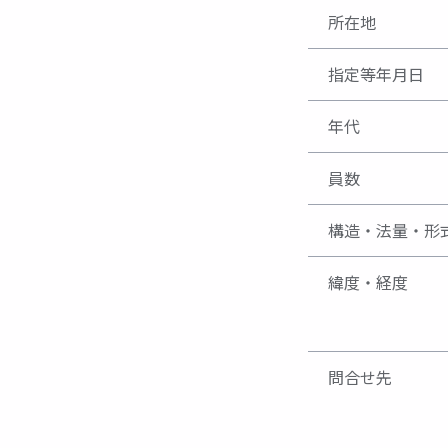
所在地
指定等年月日
年代
員数
構造・法量・形
緯度・経度
問合せ先