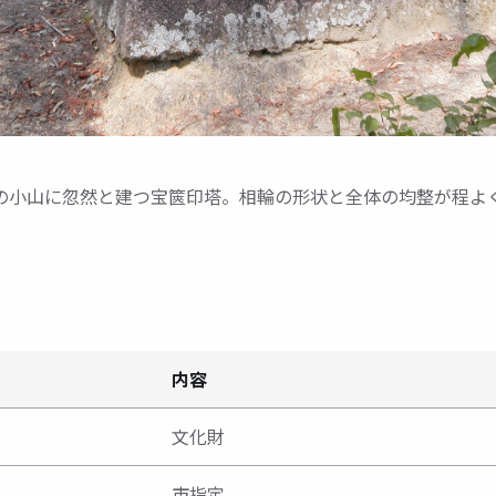
の小山に忽然と建つ宝篋印塔。相輪の形状と全体の均整が程よ
内容
文化財
市指定