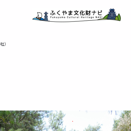
神社）
）