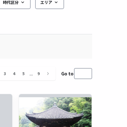
時代区分
エリア
...
Go to
3
4
5
9