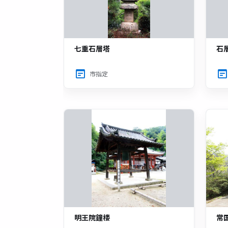
七重石層塔
石
市指定
明王院鐘楼
常