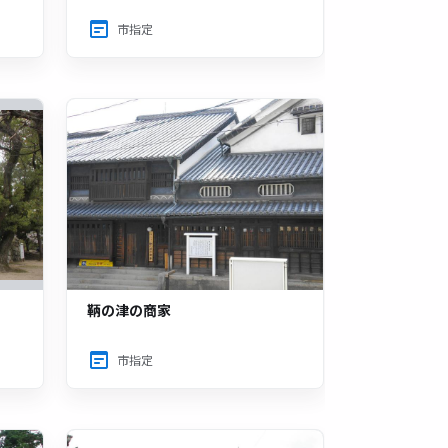
市指定
鞆の津の商家
市指定