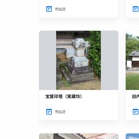
市指定
宝篋印塔（実蔵坊）
旧
市指定