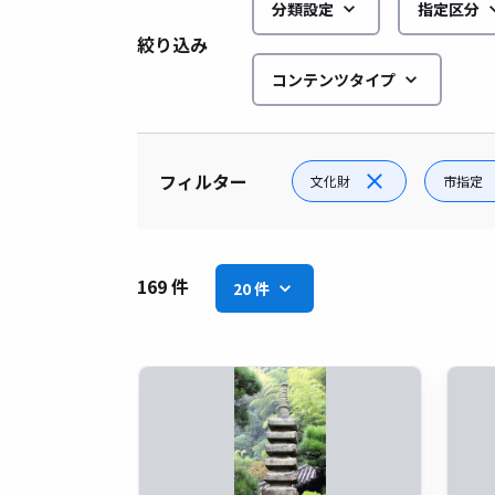
分類設定
指定区分
絞り込み
コンテンツタイプ
フィルター
文化財
市指定
169 件
20 件