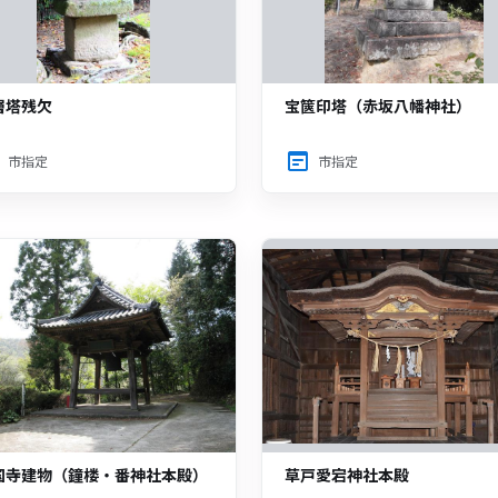
層塔残欠
宝篋印塔（赤坂八幡神社）
市指定
市指定
国寺建物（鐘楼・番神社本殿）
草戸愛宕神社本殿