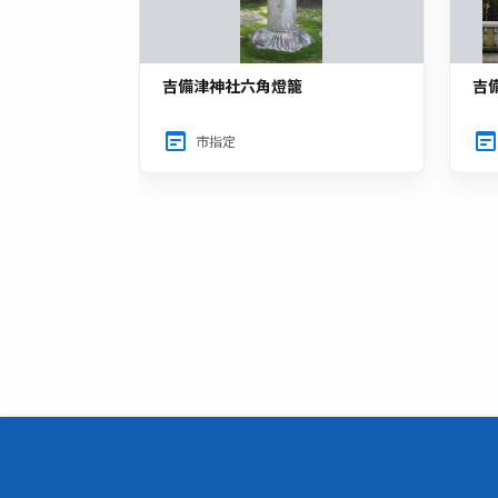
吉備津神社六角燈籠
吉
市指定