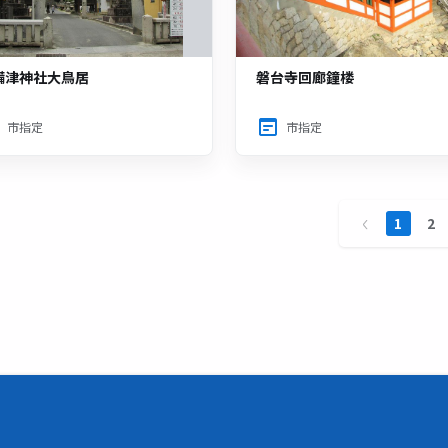
備津神社大鳥居
磐台寺回廊鐘楼
市指定
市指定
1
2