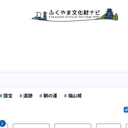
#
国宝
#
遺跡
#
鞆の浦
#
福山城
2