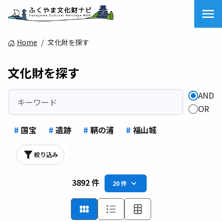
Home
/
文化財を探す
文化財を探す
AND
OR
#
国宝
#
遺跡
#
鞆の浦
#
福山城
絞り込み
3892 件
20 件