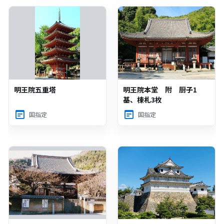
明王院五重塔
明王院本堂 附 厨子1
基、棟札3枚
国指定
国指定