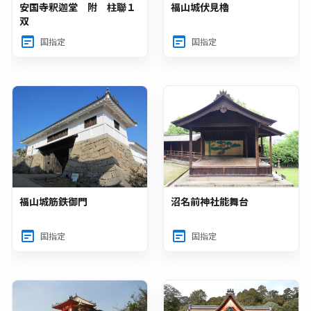
安国寺釈迦堂 附 柱聯１
福山城伏見櫓
双
国指定
国指定
福山城筋鉄御門
沼名前神社能舞台
国指定
国指定