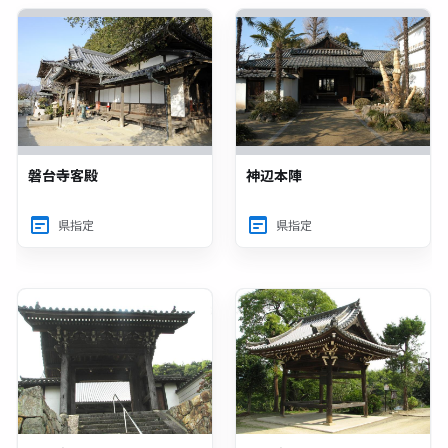
磐台寺客殿
神辺本陣
県指定
県指定