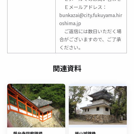
Ｅメールアドレス：
bunkazai@city.fukuyama.hir
oshima.jp
ご返信には数日いただく場
合がございますので、ご了承
ください。
関連資料
磐台寺回廊鐘楼
福山城鐘櫓