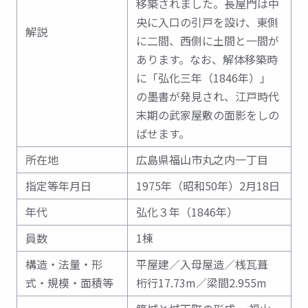
移築されました。長屋門は中
央に入口の引戸を設け、東側
解説
に二間、西側に土間と一間が
あります。なお、解体移築時
に「弘化三年（1846年）」
の墨書が発見され、江戸時代
末期の武家屋敷の面影をしの
ばせます。
所在地
広島県福山市丸之内一丁目
指定等年月日
1975年（昭和50年）2月18日
年代
弘化３年（1846年）
員数
1棟
構造・法量・形
平屋建／入母屋造／桟瓦葺
式・規模・面積等
桁行17.73m／梁間2.955m