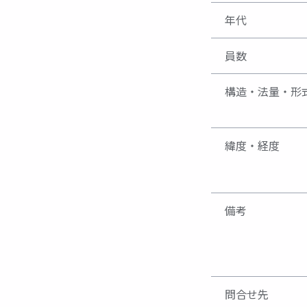
年代
員数
構造・法量・形
緯度・経度
備考
問合せ先