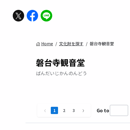
Home
/
文化財を探す
/
磐台寺観音堂
磐台寺観音堂
ばんだいじかんのんどう
Go to
1
2
3