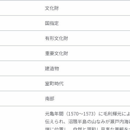
文化財
国指定
有形文化財
重要文化財
建造物
室町時代
南部
元亀年間（1570～1573）に毛利輝元
伝えられ、沼隈半島の山なみが瀬戸内海
端に位置し、自然と調和し見事な景観を