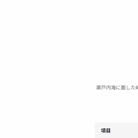
瀬戸内海に面した
01
02
項目
03