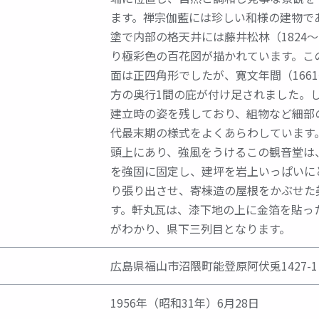
ます。禅宗伽藍には珍しい和様の建物で
塗で内部の格天井には藤井松林（1824～
り極彩色の百花図が描かれています。こ
面は正四角形でしたが、寛文年間（1661
方の奥行1間の庇が付け足されました。
建立時の姿を残しており、組物など細部
代最末期の様式をよくあらわしています
頭上にあり、強風をうけるこの観音堂は
を強固に固定し、建坪を岩上いっぱいに
り張り出させ、寄棟造の屋根をかぶせた
す。軒丸瓦は、漆下地の上に金箔を貼っ
がわかり、県下三列目となります。
広島県福山市沼隈町能登原阿伏兎1427-
1956年（昭和31年）6月28日