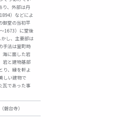
あり、外部は丹
1894）などによ
の御堂の当初平
～1673）に堂後
しかし、主要部は
の手法は室町時
。海に面した岩
、岩と建物基部
とり、縁を軒よ
美しい建物で
た瓦であった事
1（磐台寺）